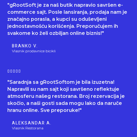
a
"gRootSoft je za naš butik napravio savršen e-
t
commerce sajt. Posle lansiranja, prodaja nam je
e
značajno porasla, a kupci su oduševljeni
d
jednostavnošću korišćenja. Preporučujem ih
5
svakome ko želi ozbiljan online biznis!"
o
u
BRANKO V.
t
Vlasnik prodavnice bicikli
o
f
R





5
a
"Saradnja sa gRootSoftom je bila izuzetna!
t
Napravili su nam sajt koji savršeno reflektuje
e
atmosferu našeg restorana. Broj rezervacija je
d
skočio, a naši gosti sada mogu lako da naruče
5
hranu online. Sve preporuke!"
o
u
ALEKSANDAR A.
t
Vlasnik Restorana
o