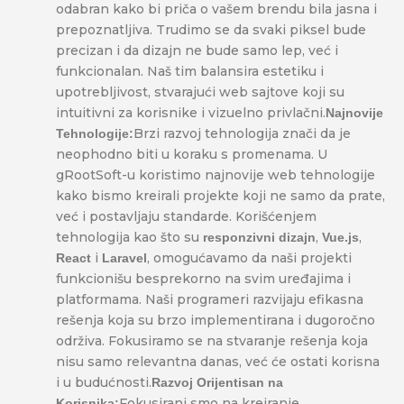
odabran kako bi priča o vašem brendu bila jasna i
prepoznatljiva. Trudimo se da svaki piksel bude
precizan i da dizajn ne bude samo lep, već i
funkcionalan. Naš tim balansira estetiku i
upotrebljivost, stvarajući web sajtove koji su
intuitivni za korisnike i vizuelno privlačni.
Najnovije
Brzi razvoj tehnologija znači da je
Tehnologije:
neophodno biti u koraku s promenama. U
gRootSoft-u koristimo najnovije web tehnologije
kako bismo kreirali projekte koji ne samo da prate,
već i postavljaju standarde. Korišćenjem
tehnologija kao što su
,
,
responzivni dizajn
Vue.js
i
, omogućavamo da naši projekti
React
Laravel
funkcionišu besprekorno na svim uređajima i
platformama. Naši programeri razvijaju efikasna
rešenja koja su brzo implementirana i dugoročno
održiva. Fokusiramo se na stvaranje rešenja koja
nisu samo relevantna danas, već će ostati korisna
i u budućnosti.
Razvoj Orijentisan na
Fokusirani smo na kreiranje
Korisnika: