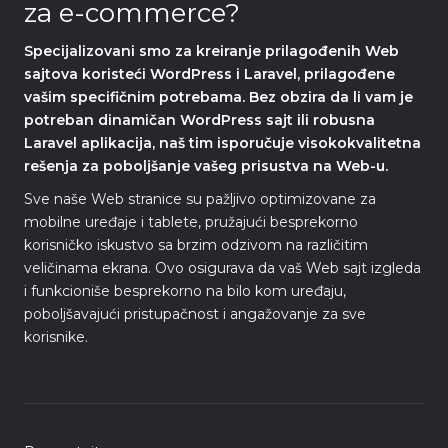
za e-commerce?
Specijalizovani smo za kreiranje prilagođenih Web
sajtova koristeći WordPress i Laravel, prilagođene
vašim specifičnim potrebama. Bez obzira da li vam je
potreban dinamičan WordPress sajt ili robusna
Laravel aplikacija, naš tim isporučuje visokokvalitetna
rešenja za poboljšanje vašeg prisustva na Web-u.
Sve naše Web stranice su pažljivo optimizovane za
mobilne uređaje i tablete, pružajući besprekorno
korisničko iskustvo sa brzim odzivom na različitim
veličinama ekrana. Ovo osigurava da vaš Web sajt izgleda
i funkcioniše besprekorno na bilo kom uređaju,
poboljšavajući pristupačnost i angažovanje za sve
korisnike.