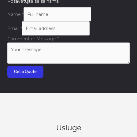
Posavetujte se sa nama
Name
*
Email
*
Comment or Message
*
Get a Quote
Usluge