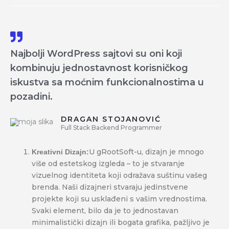
Najbolji WordPress sajtovi su oni koji
kombinuju jednostavnost korisničkog
iskustva sa moćnim funkcionalnostima u
pozadini.
DRAGAN STOJANOVIĆ
Full Stack Backend Programmer
U gRootSoft-u, dizajn je mnogo
Kreativni Dizajn:
više od estetskog izgleda – to je stvaranje
vizuelnog identiteta koji odražava suštinu vašeg
brenda. Naši dizajneri stvaraju jedinstvene
projekte koji su usklađeni s vašim vrednostima.
Svaki element, bilo da je to jednostavan
minimalistički dizajn ili bogata grafika, pažljivo je