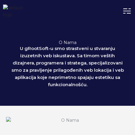
Пређи
Me
на
садржај
O Nama
U gRootSoft-u smo strastveni u stvaranju
izuzetnih veb iskustava. Sa timom veštih
dizajnera, programera i stratega, specijalizovani
smo za pravljenje prilagođenih veb lokacija i veb
aplikacija koje neprimetno spajaju estetiku sa
funkcionalnošću.