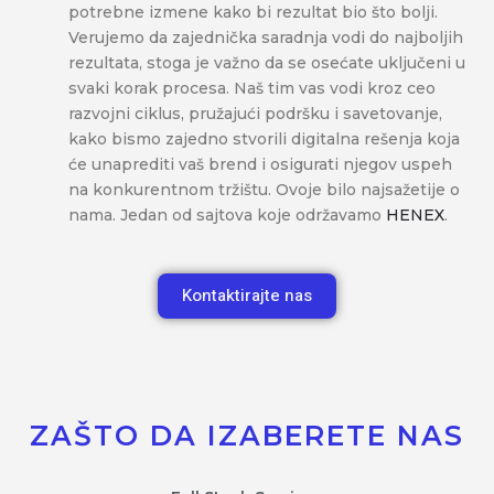
potrebne izmene kako bi rezultat bio što bolji.
Verujemo da zajednička saradnja vodi do najboljih
rezultata, stoga je važno da se osećate uključeni u
svaki korak procesa. Naš tim vas vodi kroz ceo
razvojni ciklus, pružajući podršku i savetovanje,
kako bismo zajedno stvorili digitalna rešenja koja
će unaprediti vaš brend i osigurati njegov uspeh
na konkurentnom tržištu. Ovoje bilo najsažetije o
nama. Jedan od sajtova koje održavamo
HENEX
.
Kontaktirajte nas
ZAŠTO DA IZABERETE NAS