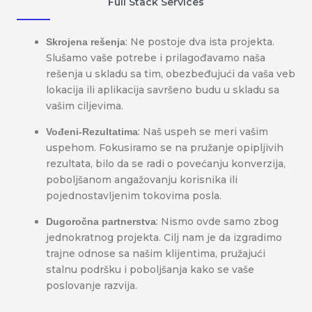
Full Stack Services
: Ne postoje dva ista projekta.
Skrojena rešenja
Slušamo vaše potrebe i prilagođavamo naša
rešenja u skladu sa tim, obezbeđujući da vaša veb
lokacija ili aplikacija savršeno budu u skladu sa
vašim ciljevima.
: Naš uspeh se meri vašim
Vođeni-Rezultatima
uspehom. Fokusiramo se na pružanje opipljivih
rezultata, bilo da se radi o povećanju konverzija,
poboljšanom angažovanju korisnika ili
pojednostavljenim tokovima posla.
: Nismo ovde samo zbog
Dugoročna partnerstva
jednokratnog projekta. Cilj nam je da izgradimo
trajne odnose sa našim klijentima, pružajući
stalnu podršku i poboljšanja kako se vaše
poslovanje razvija.