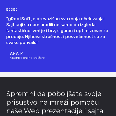
f
R





5
a
"gRootSoft je prevazišao sva moja očekivanja!
t
Sajt koji su nam uradili ne samo da izgleda
e
fantastično, već je i brz, siguran i optimizovan za
d
prodaju. Njihova stručnost i posvećenost su za
5
svaku pohvalu!"
o
u
ANA P.
t
Vlasnica online knjižare
o
f
5
Spremni da poboljšate svoje
prisustvo na mreži pomoću
naše Web prezentacije i sajta