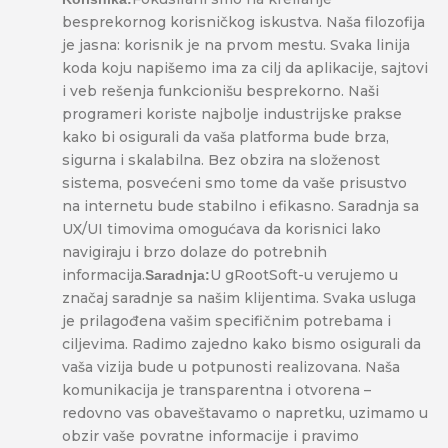
besprekornog korisničkog iskustva. Naša filozofija
je jasna: korisnik je na prvom mestu. Svaka linija
koda koju napišemo ima za cilj da aplikacije, sajtovi
i veb rešenja funkcionišu besprekorno. Naši
programeri koriste najbolje industrijske prakse
kako bi osigurali da vaša platforma bude brza,
sigurna i skalabilna. Bez obzira na složenost
sistema, posvećeni smo tome da vaše prisustvo
na internetu bude stabilno i efikasno. Saradnja sa
UX/UI timovima omogućava da korisnici lako
navigiraju i brzo dolaze do potrebnih
informacija.
U gRootSoft-u verujemo u
Saradnja:
značaj saradnje sa našim klijentima. Svaka usluga
je prilagođena vašim specifičnim potrebama i
ciljevima. Radimo zajedno kako bismo osigurali da
vaša vizija bude u potpunosti realizovana. Naša
komunikacija je transparentna i otvorena –
redovno vas obaveštavamo o napretku, uzimamo u
obzir vaše povratne informacije i pravimo